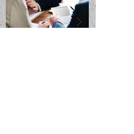
Kinnisvara müük võib
takerduda, kui dokumendid
ei ole korras!