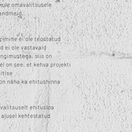
kule omavalitsusele
i andmeid.
erimine ei ole teostatud
d ei ole vastavaid
ingimustega, siis on
l on see, et kehva projekti
itise
on näha ka ehitushinna
valitsuselt ehitusloa
e alusel kehtestatud