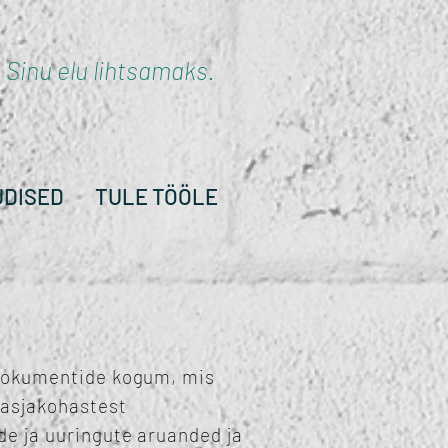
Sinu elu lihtsamaks.
UDISED
TULE TÖÖLE
e dokumentide kogum, mis
 asjakohastest
de ja uuringute aruanded ja