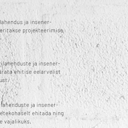
ilahendus ja insener-
eeritakse projekteerimise
rilahenduste ja insener-
rata ehitise eelarvelist
ust.
ilahenduste ja insener-
uetekohaselt ehitada ning
 vajalikuks.