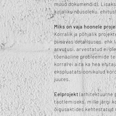
muud dokumendid). Lisaks 
kirjaliku nõusoleku, ehitus
Miks on vaja hoonele proje
Korralik ja põhjalik projek
piisavas detailsuses, ehk 
arvutusi, arvestatud ei ol
tõenäoline probleemide tek
korral ei aita ka hea ehita
ekspluatatsioonikulud ko
juures.
Eelprojekt
(arhitektuurne p
taotlemiseks, mille järgi 
õigusaktides kehtestatud 