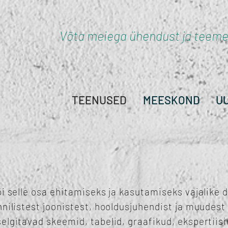
Võta meiega ühendust ja teeme 
TEENUSED
MEESKOND
U
või selle osa ehitamiseks ja kasutamiseks vajalik
hnilistest joonistest, hooldusjuhendist ja muudest
elgitavad skeemid, tabelid, graafikud, ekspertiisi