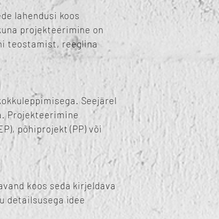
ede lahendusi koos
kuna projekteerimine on
i teostamist, reeglina
kokkuleppimisega. Seejärel
a. Projekteerimine
P), põhiprojekt (PP) või
avand koos seda kirjeldava
ku detailsusega idee