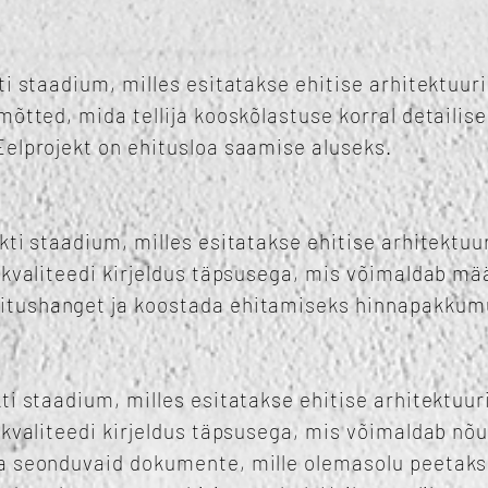
ti staadium, milles esitatakse ehitise arhitektuur
mõtted, mida tellija kooskõlastuse korral detailis
Eelprojekt on ehitusloa saamise aluseks.
kti staadium, milles esitatakse ehitise arhitektuu
 kvaliteedi kirjeldus täpsusega, mis võimaldab mää
itushanget ja koostada ehitamiseks hinnapakkum
ti staadium, milles esitatakse ehitise arhitektuur
 kvaliteedi kirjeldus täpsusega, mis võimaldab nõ
a seonduvaid dokumente, mille olemasolu peetakse