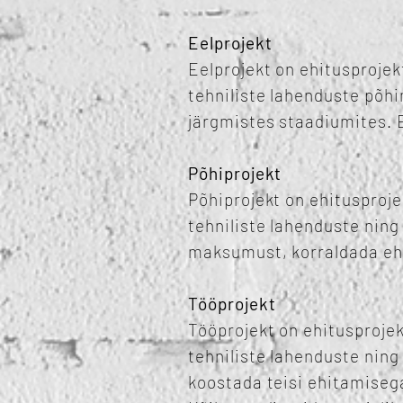
Eelprojekt
Eelprojekt on ehitusprojek
tehniliste lahenduste põhi
järgmistes staadiumites. 
Põhiprojekt
Põhiprojekt on ehitusproje
tehniliste lahenduste ning
maksumust, korraldada eh
Tööprojekt
Tööprojekt on ehitusprojek
tehniliste lahenduste ning
koostada teisi ehitamiseg