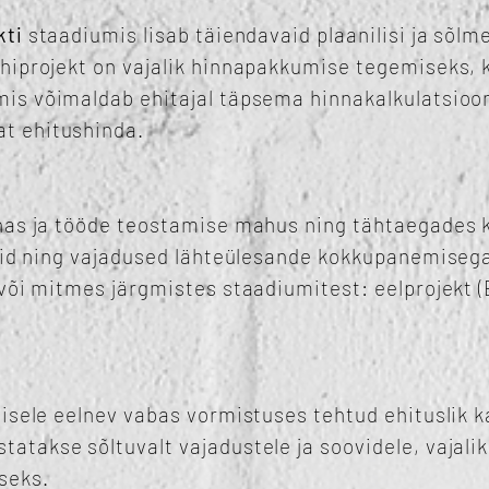
kti
staadiumis lisab täiendavaid plaanilisi ja sõlm
hiprojekt on vajalik hinnapakkumise tegemiseks, 
is võimaldab ehitajal täpsema hinnakalkulatsioon
t ehitushinda.
nas ja tööde teostamise mahus ning tähtaegades 
ovid ning vajadused lähteülesande kokkupanemiseg
või mitmes järgmistes staadiumitest: eelprojekt (E
isele eelnev vabas vormistuses tehtud ehituslik k
takse sõltuvalt vajadustele ja soovidele, vajali
seks.