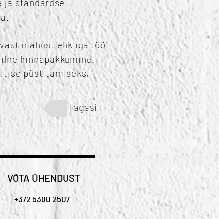
e ja standardse
ga.
vast mahust ehk iga töö
tailne hinnapakkumine.
itise püstitamiseks,
Tagasi
VÕTA ÜHENDUST
+372 5300 2507