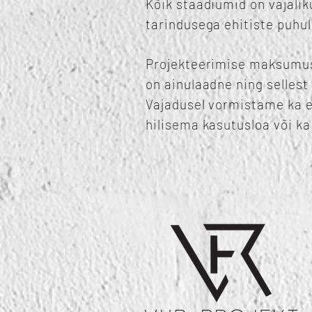
Kõik staadiumid on vajalik
tarindusega ehitiste puhul
Projekteerimise maksumus 
on ainulaadne ning sellest
Vajadusel vormistame ka e
hilisema kasutusloa või k