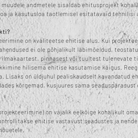
muudele andmetele sisaldab ehitusprojekt kohali
loa ja kasutusloa taotlemisel esitatavaid tehnilis
kti?
teerimine on kvaliteetse ehitise alus. Kui projekte
lahendused ei ole põhjalikult läbimõeldud, teostatu
e ilmakaartest, pinnasest või tuultest tulenevate t
kimine hilisema ehitise kasutamise käigus. Reege
ja. Lisaks on üldjuhul pealiskaudselt kavandatud eh
rdades kõrgemad, kusjuures sama seaduspärasust 
rojekteerimine) on vajalik eelkõige kohalikult oma
kontrollitakse ehitise vastavust seadustes ja nend
nõuetele.