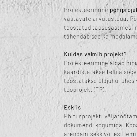
Projekteerimine
põhiproje
vastavate arvutustega. Põ
teostatud täpsusastmes, m
tähendab see ka madalama
Kuidas valmib projekt?
Projekteerimine algab hin
kaardistatakse tellija so
teostatakse üldjuhul ühes 
tööprojekt (TP).
Eskiis
Ehitusprojekti väljatöötam
dokumendi kogumiga. Koosta
arendamiseks või esitlemi