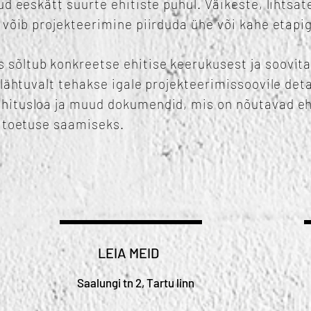
ud eeskätt suurte ehitiste puhul. Väikeste, lihtsat
 võib projekteerimine piirduda ühe või kahe etapi
sõltub konkreetse ehitise keerukusest ja soovita
 lähtuvalt tehakse igale projekteerimissoovile de
hitusloa ja muud dokumendid, mis on nõutavad eh
a toetuse saamiseks.
LEIA MEID
Saalungi tn 2, Tartu linn